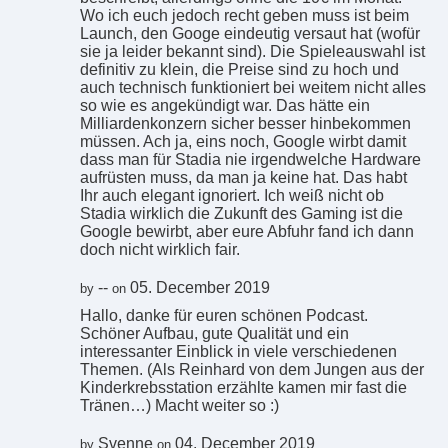
Wo ich euch jedoch recht geben muss ist beim
Launch, den Googe eindeutig versaut hat (wofür
sie ja leider bekannt sind). Die Spieleauswahl ist
definitiv zu klein, die Preise sind zu hoch und
auch technisch funktioniert bei weitem nicht alles
so wie es angekündigt war. Das hätte ein
Milliardenkonzern sicher besser hinbekommen
müssen. Ach ja, eins noch, Google wirbt damit
dass man für Stadia nie irgendwelche Hardware
aufrüsten muss, da man ja keine hat. Das habt
Ihr auch elegant ignoriert. Ich weiß nicht ob
Stadia wirklich die Zukunft des Gaming ist die
Google bewirbt, aber eure Abfuhr fand ich dann
doch nicht wirklich fair.
--
05. December 2019
by
on
Hallo, danke für euren schönen Podcast.
Schöner Aufbau, gute Qualität und ein
interessanter Einblick in viele verschiedenen
Themen. (Als Reinhard von dem Jungen aus der
Kinderkrebsstation erzählte kamen mir fast die
Tränen…) Macht weiter so :)
Svenne
04. December 2019
by
on