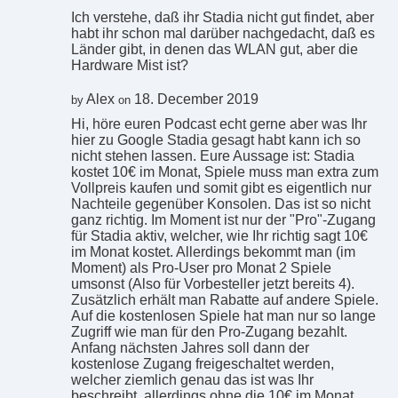
Ich verstehe, daß ihr Stadia nicht gut findet, aber
habt ihr schon mal darüber nachgedacht, daß es
Länder gibt, in denen das WLAN gut, aber die
Hardware Mist ist?
Alex
18. December 2019
by
on
Hi, höre euren Podcast echt gerne aber was Ihr
hier zu Google Stadia gesagt habt kann ich so
nicht stehen lassen. Eure Aussage ist: Stadia
kostet 10€ im Monat, Spiele muss man extra zum
Vollpreis kaufen und somit gibt es eigentlich nur
Nachteile gegenüber Konsolen. Das ist so nicht
ganz richtig. Im Moment ist nur der "Pro"-Zugang
für Stadia aktiv, welcher, wie Ihr richtig sagt 10€
im Monat kostet. Allerdings bekommt man (im
Moment) als Pro-User pro Monat 2 Spiele
umsonst (Also für Vorbesteller jetzt bereits 4).
Zusätzlich erhält man Rabatte auf andere Spiele.
Auf die kostenlosen Spiele hat man nur so lange
Zugriff wie man für den Pro-Zugang bezahlt.
Anfang nächsten Jahres soll dann der
kostenlose Zugang freigeschaltet werden,
welcher ziemlich genau das ist was Ihr
beschreibt, allerdings ohne die 10€ im Monat.