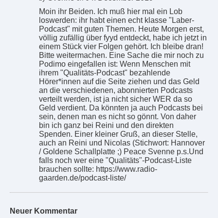
Moin ihr Beiden. Ich muß hier mal ein Lob
loswerden: ihr habt einen echt klasse "Laber-
Podcast" mit guten Themen. Heute Morgen erst,
völlig zufällig über fyyd entdeckt, habe ich jetzt in
einem Stück vier Folgen gehört. Ich bleibe dran!
Bitte weitermachen. Eine Sache die mir noch zu
Podimo eingefallen ist: Wenn Menschen mit
ihrem "Qualitäts-Podcast" bezahlende
Hörer*innen auf die Seite ziehen und das Geld
an die verschiedenen, abonnierten Podcasts
verteilt werden, ist ja nicht sicher WER da so
Geld verdient. Da könnten ja auch Podcasts bei
sein, denen man es nicht so gönnt. Von daher
bin ich ganz bei Reini und den direkten
Spenden. Einer kleiner Gruß, an dieser Stelle,
auch an Reini und Nicolas (Stichwort: Hannover
/ Goldene Schallplatte ;) Peace Svenne p.s.Und
falls noch wer eine "Qualitäts"-Podcast-Liste
brauchen sollte: https://www.radio-
gaarden.de/podcast-liste/
Neuer Kommentar