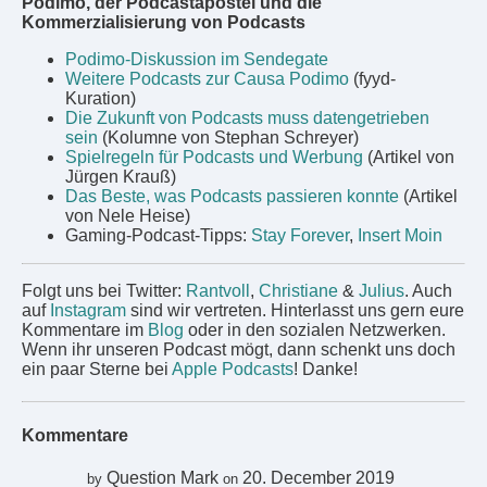
Podimo, der Podcastapostel und die
Kommerzialisierung von Podcasts
Podimo-Diskussion im Sendegate
Weitere Podcasts zur Causa Podimo
(fyyd-
Kuration)
Die Zukunft von Podcasts muss datengetrieben
sein
(Kolumne von Stephan Schreyer)
Spielregeln für Podcasts und Werbung
(Artikel von
Jürgen Krauß)
Das Beste, was Podcasts passieren konnte
(Artikel
von Nele Heise)
Gaming-Podcast-Tipps:
Stay Forever
,
Insert Moin
Folgt uns bei Twitter:
Rantvoll
,
Christiane
&
Julius
. Auch
auf
Instagram
sind wir vertreten. Hinterlasst uns gern eure
Kommentare im
Blog
oder in den sozialen Netzwerken.
Wenn ihr unseren Podcast mögt, dann schenkt uns doch
ein paar Sterne bei
Apple Podcasts
! Danke!
Kommentare
Question Mark
20. December 2019
by
on