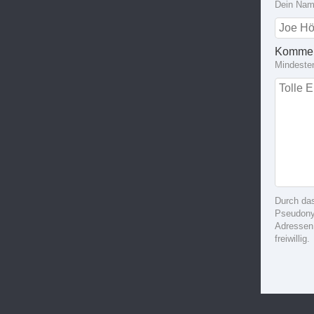
Dein Name
Kommen
Mindeste
Durch da
Pseudonym
Adressen
freiwillig.