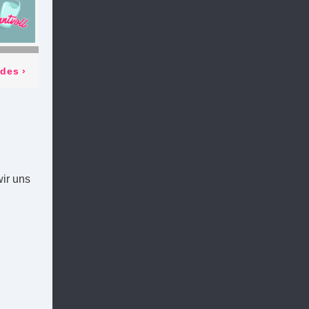
odes
›
ir uns