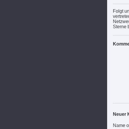
Folgt un
vertret
Netzwer
Sterne 
Komme
Neuer 
Name o