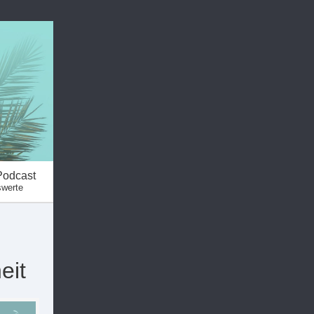
Podcast
swerte
eit