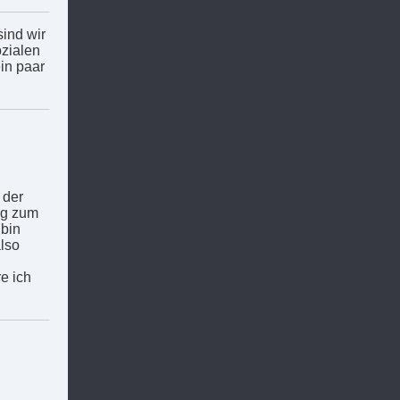
ind wir
ozialen
in paar
 der
ng zum
 bin
lso
e ich