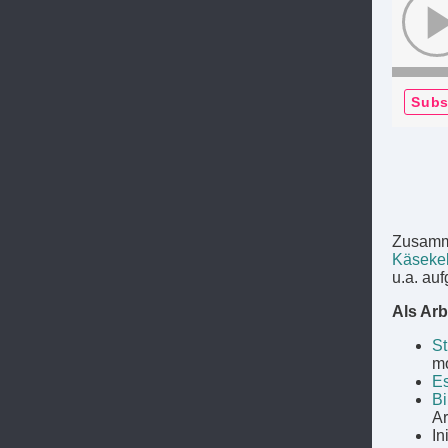
Subs
Zusamm
Käsekel
u.a. auf
Als Arb
St
mo
Es
Bi
Ar
In