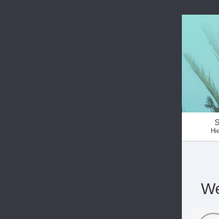
S
Hie
We