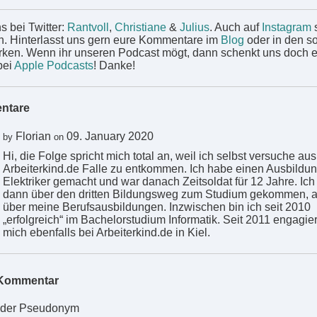
s bei Twitter:
Rantvoll
,
Christiane
&
Julius
. Auch auf
Instagram
s
en. Hinterlasst uns gern eure Kommentare im
Blog
oder in den s
ken. Wenn ihr unseren Podcast mögt, dann schenkt uns doch e
bei
Apple Podcasts
! Danke!
ntare
Florian
09. January 2020
by
on
Hi, die Folge spricht mich total an, weil ich selbst versuche aus
Arbeiterkind.de Falle zu entkommen. Ich habe einen Ausbildu
Elektriker gemacht und war danach Zeitsoldat für 12 Jahre. Ich
dann über den dritten Bildungsweg zum Studium gekommen, a
über meine Berufsausbildungen. Inzwischen bin ich seit 2010
„erfolgreich“ im Bachelorstudium Informatik. Seit 2011 engagier
mich ebenfalls bei Arbeiterkind.de in Kiel.
Kommentar
der Pseudonym