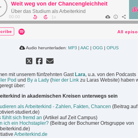
Weit weg von der Chancengleichheit
Über das Studium als Arbeiterkind
00:00
cribe
All epis
Audio herunterladen:
MP3
|
AAC
|
OGG
|
OPUS
en mit unserem fünfzehnten Gast
Lara
, u.a. von den Podcasts
ler Pod
und
By a Lady
(
hier der Link
zu Laras Website) haben w
geregt über:
eiterkind in akademischen Kreisen unterwegs sein
udieren als Arbeiterkind - Zahlen, Fakten, Chancen
(Beitrag auf
tiviert-studiert.de)
 fühlt sich fremd an
(Artikel auf Zeit Campus)
n ich ein Hochstapler?
(Beitrag der Bochumer Ortsgruppe von
beiterkind.de)
itiative
Arbeiterkind.de