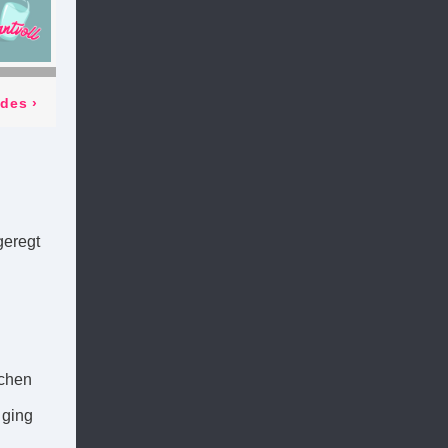
odes
›
geregt
ochen
 ging