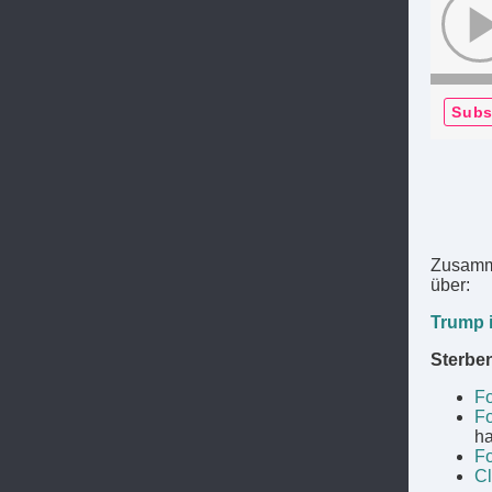
Subs
Zusamm
über:
Trump 
Sterbe
Fo
Fo
h
Fo
Cl