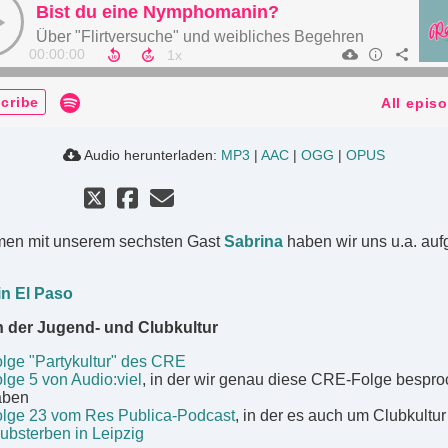
Bist du eine Nymphomanin?
Über "Flirtversuche" und weibliches Begehren
00:00:00
cribe
All epis
Audio herunterladen:
MP3
|
AAC
|
OGG
|
OPUS
en mit unserem sechsten Gast
Sabrina
haben wir uns u.a. auf
in El Paso
n der Jugend- und Clubkultur
lge "Partykultur" des CRE
lge 5 von Audio:viel
, in der wir genau diese CRE-Folge bespr
aben
lge 23 vom Res Publica-Podcast
, in der es auch um Clubkultur
ubsterben in Leipzig