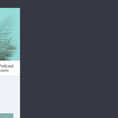
Podcast
swerte