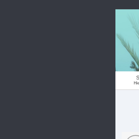
S
Hie